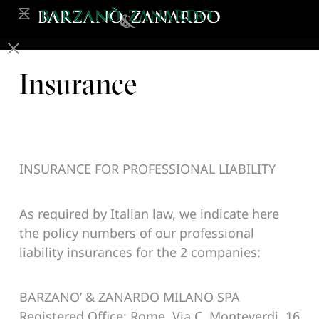
Insurance
INSURANCE FOR PROFESSIONAL LIABILITY
As required by Italian law, we indicate here
the policy numbers of our professional
liability insurances for the 2 companies:
BARZANO’ & ZANARDO MILANO SPA
Registered Office: Rome, Via C. Monteverdi, 16