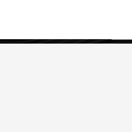
OUR SERVICES
IP Strategy
Legal Protection of IP
IP Asset Management
ABOUT US
History
Clients
Team