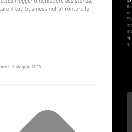
rusted Flagger
o richiedere assistenza,
Ba
are il tuo business nell’affrontare le
ne
Tr
in
ma
ap
gl
ato il
6 Maggio 2025