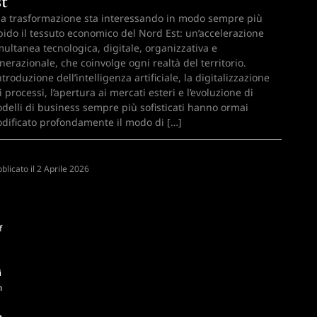
st
a trasformazione sta interessando in modo sempre più
pido il tessuto economico del Nord Est: un’accelerazione
multanea tecnologica, digitale, organizzativa e
nerazionale, che coinvolge ogni realtà del territorio.
introduzione dell’intelligenza artificiale, la digitalizzazione
i processi, l’apertura ai mercati esteri e l’evoluzione di
delli di business sempre più sofisticati hanno ormai
dificato profondamente il modo di […]
blicato il
A
2 Aprile 2026
f
i
m