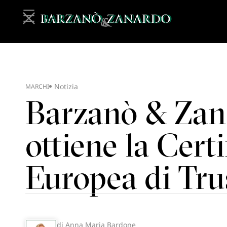
Notizia
MARCHI
Barzanò & Zan
ottiene la Cert
Europea di Tru
di Anna Maria Bardone