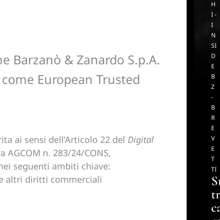
H
I -
I
N
SI
he Barzanò & Zanardo S.p.A.
D
E
ta come European Trusted
B
Z
-
B
R
E
ita ai sensi dell’Articolo 22 del
Digital
V
E
bera AGCOM n. 283/24/CONS,
T
ei seguenti ambiti chiave:
TI
S
 e altri diritti commerciali
t
c