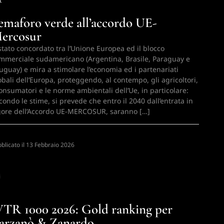
t
emaforo verde all’accordo UE-
ercosur
 stato concordato tra l’Unione Europea ed il blocco
mmerciale sudamericano (Argentina, Brasile, Paraguay e
uguay) e mira a stimolare l’economia ed i partenariati
obali dell’Europa, proteggendo, al contempo, gli agricoltori,
consumatori e le norme ambientali dell’Ue, in particolare:
condo le stime, si prevede che entro il 2040 dall’entrata in
gore dell’Accordo UE-MERCOSUR, saranno […]
blicato il
N
13 Febbraio 2026
i
TR 1000 2026: Gold ranking per
arzanò & Zanardo