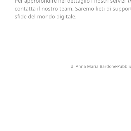
Per approfondire nel dettaglio i nostri servizi
T
contatta il nostro team. Saremo lieti di support
sfide del mondo digitale.
di Anna Maria Bardone
Pubblic