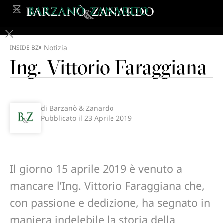
Notizia
INSIDE BZ
Ing. Vittorio Faraggiana
di Barzanò & Zanardo
Pubblicato il
23 Aprile 2019
Il giorno 15 aprile 2019 è venuto a
mancare l’Ing. Vittorio Faraggiana che,
con passione e dedizione, ha segnato in
maniera indelebile la storia della