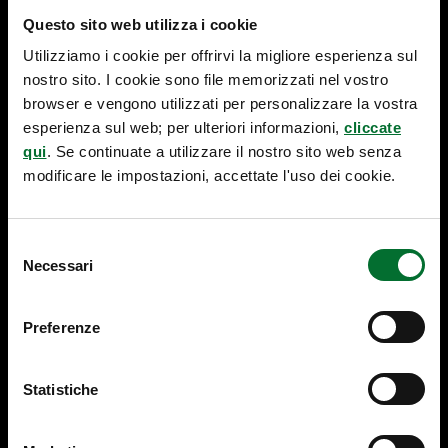
SI
Questo sito web utilizza i cookie
D
Utilizziamo i cookie per offrirvi la migliore esperienza sul
E
B
nostro sito. I cookie sono file memorizzati nel vostro
Z
browser e vengono utilizzati per personalizzare la vostra
-
esperienza sul web; per ulteriori informazioni,
cliccate
B
qui
. Se continuate a utilizzare il nostro sito web senza
R
modificare le impostazioni, accettate l'uso dei cookie.
E
V
E
Selezione
T
Necessari
TI
del
Strumenti per governare:
consenso
trasformazione digitale &
Preferenze
cambiamento generazionale
nel nord est
Statistiche
Una trasformazione sta interessando in modo sempre più
rapido il tessuto economico del Nord Est: un’accelerazione
simultanea tecnologica, digitale, organizzativa e