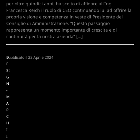
per oltre quindici anni, ha scelto di affidare all’Ing.
Francesca Reich il ruolo di CEO continuando lui ad offrire la
propria visione e competenza in veste di Presidente del
Consiglio di Amministrazione. “Questo passaggio
rappresenta un momento importante di crescita e di
continuità per la nostra azienda” […]
D
Pubblicato il
23 Aprile 2024
E
SI
G
N
-
M
A
R
C
H
I -
I