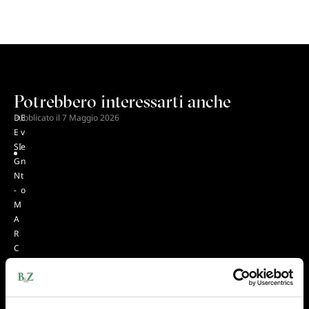
Potrebbero interessarti anche
D
Pubblicato il
E
7 Maggio 2026
E
v
SI
e
G
n
N
t
-
o
M
A
R
C
H
I -
I
N