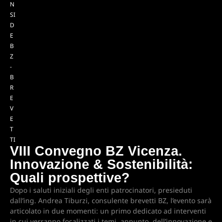
N
SI
D
E
B
Z
-
B
R
E
V
E
T
TI
VIII Convegno BZ Vicenza.
Innovazione & Sostenibilità:
Quali prospettive?
Dopo i saluti iniziali degli enti patrocinatori, presieduti
dall’ing. Andrea Tiburzi, consulente brevetti BZ, l’evento sarà
articolato in due momenti: un primo dedicato ad interventi
in cui verranno focalizzati i temi, appunto, dell’innovazione e