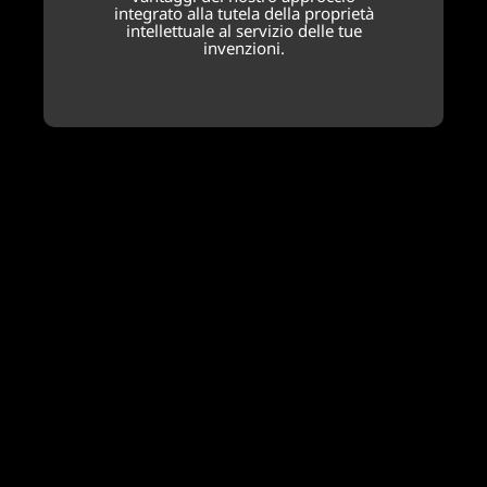
integrato alla tutela della proprietà
intellettuale al servizio delle tue
invenzioni.