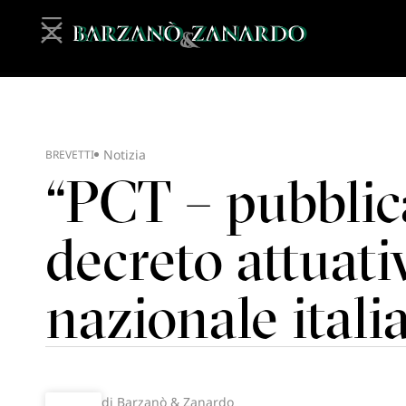
Notizia
BREVETTI
“PCT – pubblica
decreto attuati
nazionale itali
di Barzanò & Zanardo