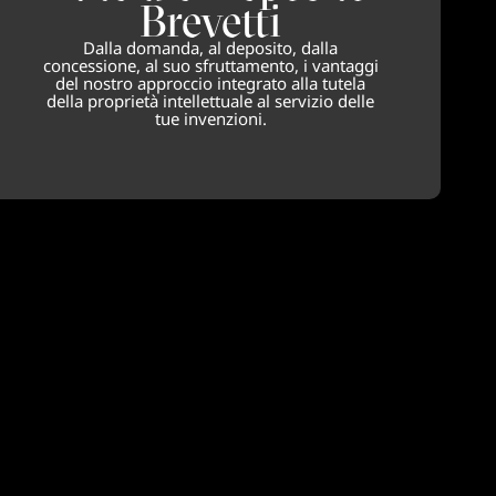
Brevetti
Dalla domanda, al deposito, dalla
concessione, al suo sfruttamento, i vantaggi
del nostro approccio integrato alla tutela
della proprietà intellettuale al servizio delle
tue invenzioni.