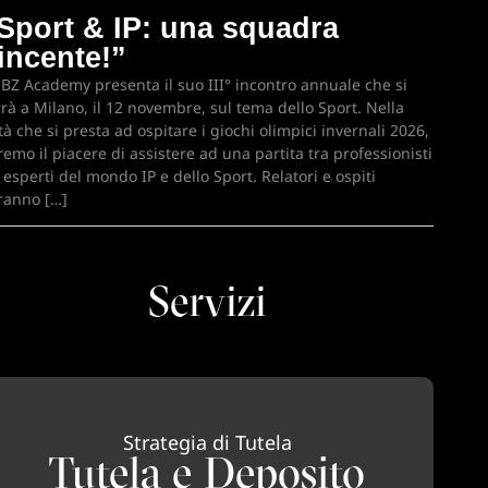
Sport & IP: una squadra
incente!”
 BZ Academy presenta il suo III° incontro annuale che si
rrà a Milano, il 12 novembre, sul tema dello Sport. Nella
ttà che si presta ad ospitare i giochi olimpici invernali 2026,
remo il piacere di assistere ad una partita tra professionisti
 esperti del mondo IP e dello Sport. Relatori e ospiti
ranno […]
Servizi
Strategia di Tutela
Tutela e Deposito