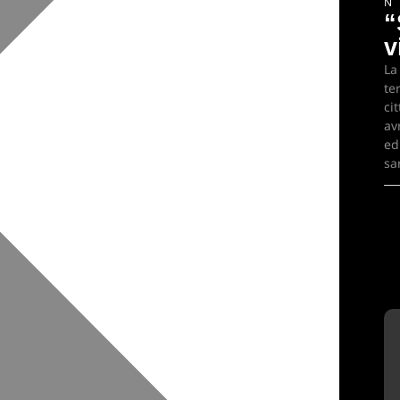
N
“
v
La
te
ci
av
ed
sa