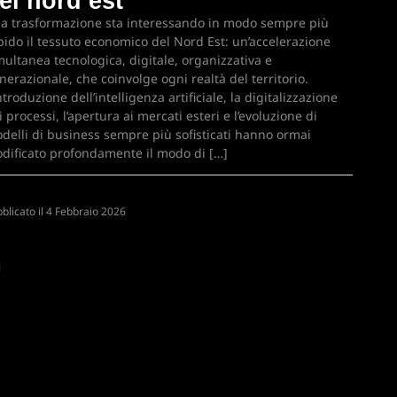
el nord est
a trasformazione sta interessando in modo sempre più
pido il tessuto economico del Nord Est: un’accelerazione
multanea tecnologica, digitale, organizzativa e
nerazionale, che coinvolge ogni realtà del territorio.
introduzione dell’intelligenza artificiale, la digitalizzazione
i processi, l’apertura ai mercati esteri e l’evoluzione di
delli di business sempre più sofisticati hanno ormai
dificato profondamente il modo di […]
blicato il
N
4 Febbraio 2026
i