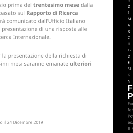
N
zio prima del
trentesimo mese
dalla
D
 basato sul
Rapporto di Ricerca
I -
M
rrà comunicato dall’Ufficio Italiano
A
 presentazione di una risposta alle
R
cerca Internazionale.
C
H
I -
 la presentazione della richiesta di
D
rossimi mesi saranno emanate
ulteriori
E
SI
G
N
F
P
Fo
fe
Po
o il
24 Dicembre 2019
es
Il