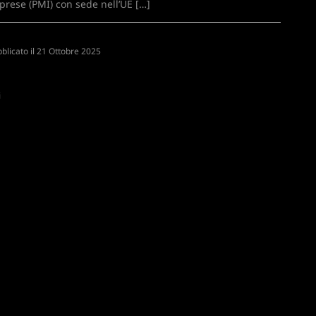
prese (PMI) con sede nell’UE […]
blicato il
N
21 Ottobre 2025
i