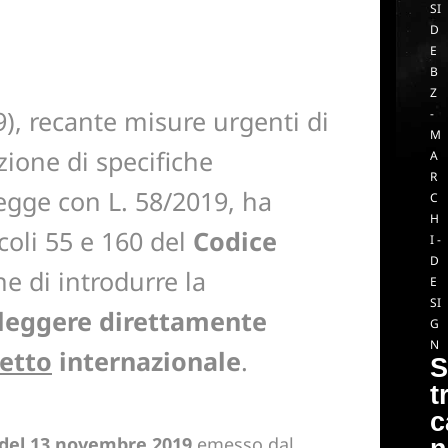
SI
D
E
B
Z
), recante misure urgenti di
-
M
zione di specifiche
A
R
 legge con L. 58/2019, ha
C
H
coli 55 e 160 del
Codice
I -
D
ine di introdurre la
E
SI
eleggere direttamente
G
N
etto
internazionale
.
S
t
c
 del 13 novembre 2019
emesso dal