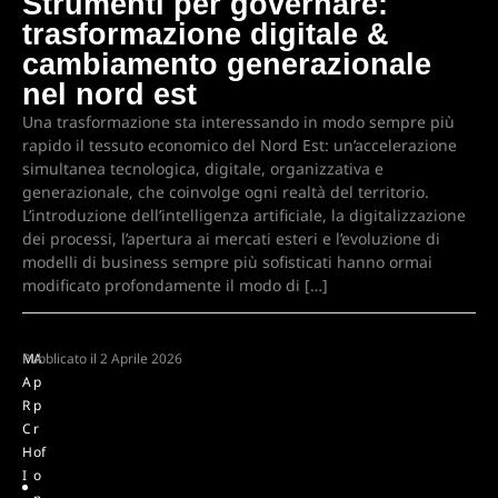
Strumenti per governare:
trasformazione digitale &
cambiamento generazionale
nel nord est
Una trasformazione sta interessando in modo sempre più
rapido il tessuto economico del Nord Est: un’accelerazione
simultanea tecnologica, digitale, organizzativa e
generazionale, che coinvolge ogni realtà del territorio.
L’introduzione dell’intelligenza artificiale, la digitalizzazione
dei processi, l’apertura ai mercati esteri e l’evoluzione di
modelli di business sempre più sofisticati hanno ormai
modificato profondamente il modo di […]
M
Pubblicato il
A
2 Aprile 2026
A
p
R
p
C
r
H
of
I
o