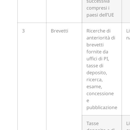
successiva
compresi i
paesi dell’UE
3
Brevetti
Ricerche di
L
anteriorità di
n
brevetti
fornite da
uffici di PI,
tasse di
deposito,
ricerca,
esame,
concessione
e
pubblicazione
Tasse
L