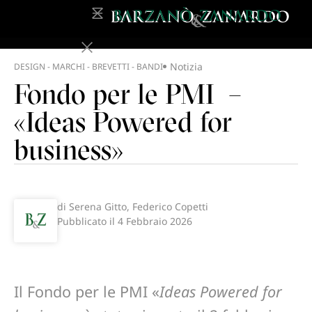
Notizia
DESIGN - MARCHI - BREVETTI - BANDI
Fondo per le PMI –
«Ideas Powered for
business»
di Serena Gitto, Federico Copetti
Pubblicato il
4 Febbraio 2026
Il Fondo per le PMI «
Ideas Powered for