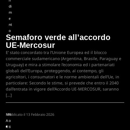
n
di
m
e
nt
o
Semaforo verde all’accordo
UE-Mercosur
E’ stato concordato tra l’Unione Europea ed il blocco
commerciale sudamericano (Argentina, Brasile, Paraguay e
Uruguay) e mira a stimolare l’economia ed i partenariati
globali dell’Europa, proteggendo, al contempo, gli
agricoltori, i consumatori e le norme ambientali dell’Ue, in
particolare: Secondo le stime, si prevede che entro il 2040
dall’entrata in vigore dell’Accordo UE-MERCOSUR, saranno
[…]
M
Pubblicato il
N
13 Febbraio 2026
A
o
R
ti