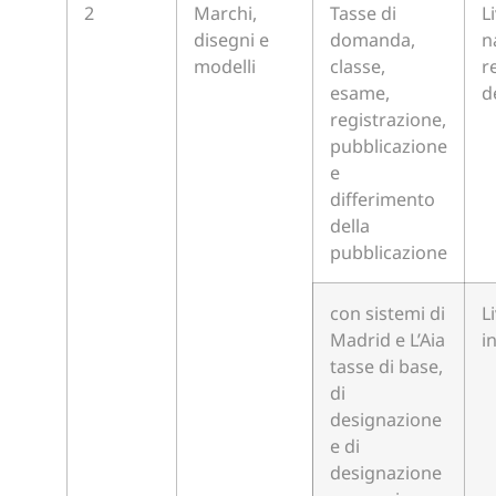
2
Marchi,
Tasse di
L
disegni e
domanda,
n
modelli
classe,
r
esame,
d
registrazione,
pubblicazione
e
differimento
della
pubblicazione
con sistemi di
L
Madrid e L’Aia
i
tasse di base,
di
designazione
e di
designazione