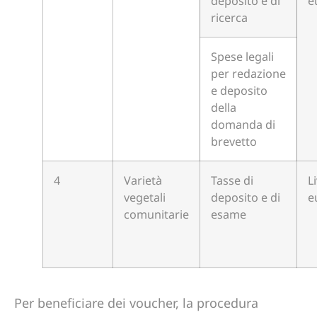
deposito e di
e
ricerca
Spese legali
per redazione
e deposito
della
domanda di
brevetto
4
Varietà
Tasse di
L
vegetali
deposito e di
e
comunitarie
esame
Per beneficiare dei voucher, la procedura