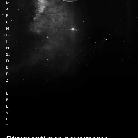
M
A
R
C
H
I -
I
N
SI
D
E
B
Z
-
B
R
E
V
E
T
TI