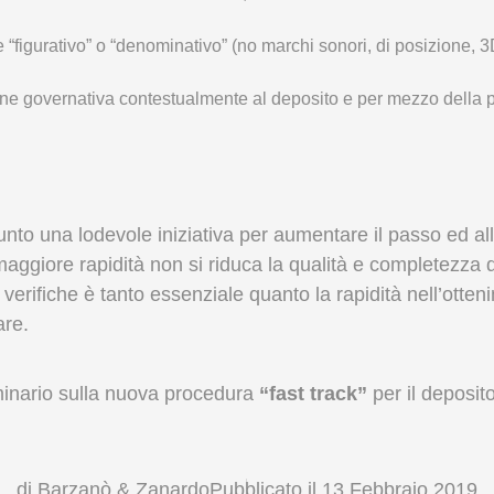
figurativo” o “denominativo” (no marchi sonori, di posizione, 3D
one governativa contestualmente al deposito e per mezzo della
nto una lodevole iniziativa per aumentare il passo ed allin
maggiore rapidità non si riduca la qualità e completezza de
tali verifiche è tanto essenziale quanto la rapidità nell’ot
are.
minario sulla nuova procedura
“fast track”
per il deposit
di Barzanò & Zanardo
Pubblicato il
13 Febbraio 2019