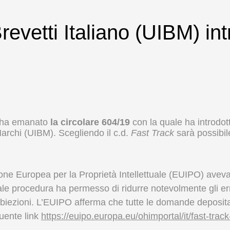
revetti Italiano (UIBM) in
co ha emanato
la
circolare 604/19
con la quale ha introdo
 Marchi (UIBM). Scegliendo il c.d.
Fast
Track
sarà possibi
ione Europea per la Proprietà Intellettuale (EUIPO) avev
 tale procedura ha permesso di ridurre notevolmente gli er
obiezioni. L’EUIPO afferma che tutte le domande deposit
guente link
https://euipo.europa.eu/ohimportal/it/fast-trac