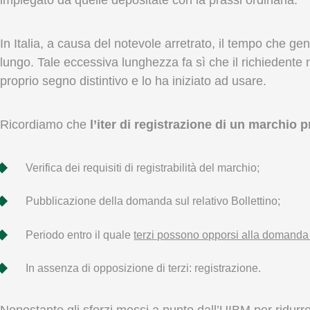
impiegato da quelle depositate con la prassi ordinaria.
In Italia, a causa del notevole arretrato, il tempo che g
lungo. Tale eccessiva lunghezza fa sì che il richiedente
proprio segno distintivo e lo ha iniziato ad usare.
Ricordiamo che
l’iter di registrazione di un marchio 
Verifica dei requisiti di registrabilità del marchio;
Pubblicazione della domanda sul relativo Bollettino;
Periodo entro il quale
terzi possono opporsi alla domanda di 
In assenza di opposizione di terzi: registrazione.
Nonostante gli sforzi messi a punto dall’UIBM per ridurre 