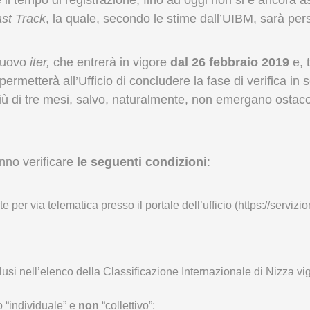
st Track
, la quale, secondo le stime dall’UIBM, sarà per
 nuovo
iter,
che entrerà in vigore
dal 26 febbraio 2019
e, 
ermetterà all’Ufficio di concludere la fase di verifica in s
più di tre mesi, salvo, naturalmente, non emergano ostac
nno verificare
le seguenti condizioni
:
er via telematica presso il portale dell’ufficio (
https://servizi
clusi nell’elenco della Classificazione Internazionale di Nizza 
 “individuale” e
non
“collettivo”;