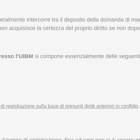
eneralmente intercorre tra il deposito della domanda di ma
 non acquisisce la certezza del proprio diritto se non do
presso l’UIBM
si compone essenzialmente delle seguenti 
registrazione sulla base di presunti diritti anteriori in conflitto
il tempo di registrazione, fino ad oggi non si è ancora as