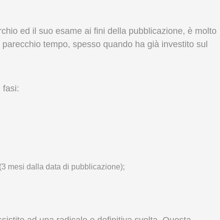
rchio ed il suo esame ai fini della pubblicazione, è molto
po parecchio tempo, spesso quando ha già investito sul
fasi:
(3 mesi dalla data di pubblicazione);
sistito ad una radicale e definitiva svolta. Questa