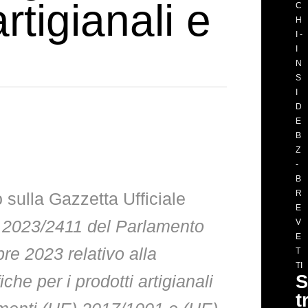
artigianali e
C
H
I -
I
N
S
I
D
E
B
Z
-
B
R
o sulla Gazzetta Ufficiale
E
 2023/2411 del Parlamento
V
E
re 2023 relativo alla
T
TI
che per i prodotti artigianali
S
t