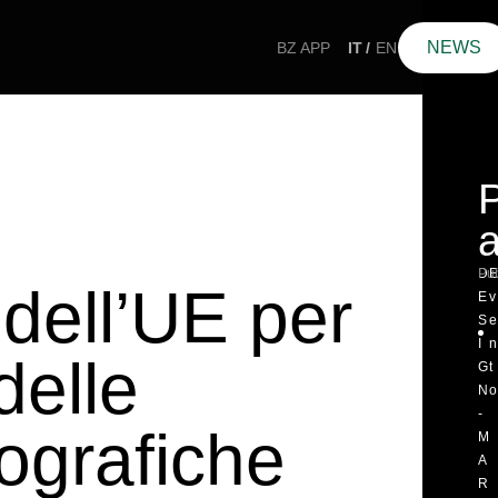
NEWS
BZ APP
IT
EN
P
D
Pub
dell’UE per
E
v
S
e
I
n
delle
G
t
N
o
-
eografiche
M
A
R