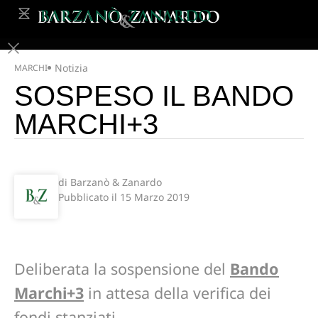
Notizia
MARCHI
SOSPESO IL BANDO
MARCHI+3
di Barzanò & Zanardo
Pubblicato il
15 Marzo 2019
Deliberata la sospensione del
Bando
Marchi+3
in attesa della verifica dei
fondi stanziati.