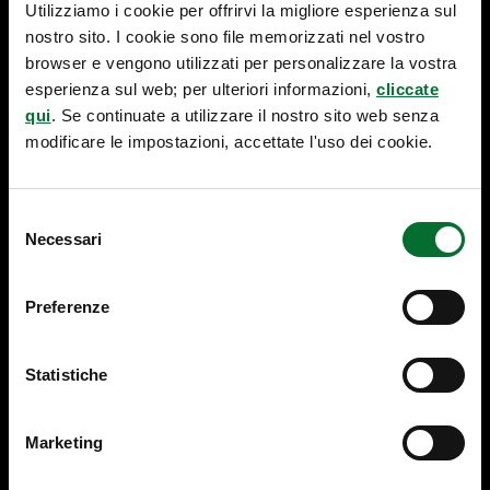
nel nord est
Utilizziamo i cookie per offrirvi la migliore esperienza sul
Una trasformazione sta interessando in modo sempre più
nostro sito. I cookie sono file memorizzati nel vostro
rapido il tessuto economico del Nord Est: un’accelerazione
browser e vengono utilizzati per personalizzare la vostra
simultanea tecnologica, digitale, organizzativa e
esperienza sul web; per ulteriori informazioni,
cliccate
generazionale, che coinvolge ogni realtà del territorio.
qui
. Se continuate a utilizzare il nostro sito web senza
L’introduzione dell’intelligenza artificiale, la digitalizzazione
modificare le impostazioni, accettate l'uso dei cookie.
dei processi, l’apertura ai mercati esteri e l’evoluzione di
modelli di business sempre più sofisticati hanno ormai
modificato profondamente il modo di […]
Selezione
Necessari
del
M
Pubblicato il
A
2 Aprile 2026
consenso
A
p
Preferenze
R
p
C
r
H
of
Statistiche
I
o
n
di
Marketing
m
e