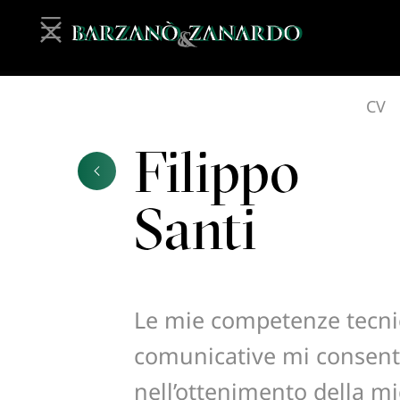
CV
Filippo
Santi
Le mie competenze tecnic
comunicative mi consento
nell’ottenimento della mi