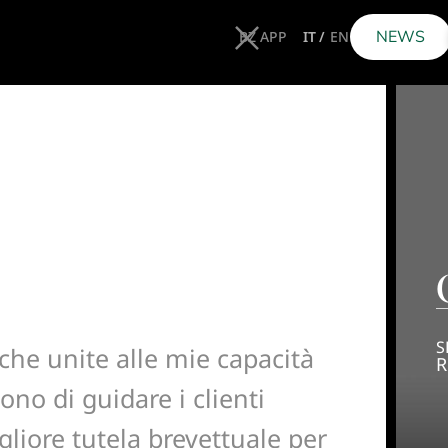
NEWS
BZ APP
IT
EN
NEWS
BZ APP
IT
EN
S
he unite alle mie capacità
R
no di guidare i clienti
gliore tutela brevettuale per