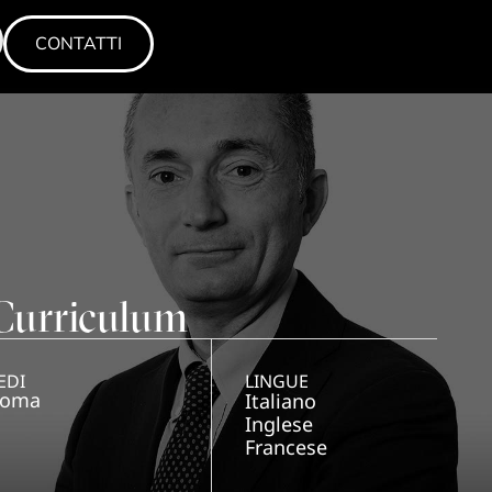
CONTATTI
CONTATTI
Curriculum
EDI
LINGUE
oma
Italiano
Inglese
Francese