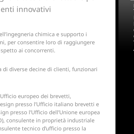
enti innovativi
l’ingegneria chimica e supporto i
oni, per consentire loro di raggiungere
ispetto ai concorrenti.
 di diverse decine di clienti, funzionari
Ufficio europeo dei brevetti,
esign presso l’Ufficio italiano brevetti e
ign presso l’Ufficio dell’Unione europea
O), consulente in proprietà industriale
sulente tecnico d’ufficio presso la