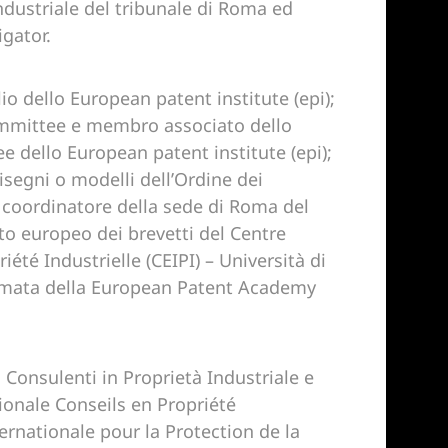
industriale del tribunale di Roma ed
gator.
o dello European patent institute (epi);
ommittee e membro associato dello
 dello European patent institute (epi);
segni o modelli dell’Ordine dei
; coordinatore della sede di Roma del
tto europeo dei brevetti del Centre
iété Industrielle (CEIPI) – Università di
amata della European Patent Academy
.
 Consulenti in Proprietà Industriale e
onale Conseils en Propriété
ternationale pour la Protection de la