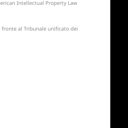
merican Intellectual Property Law
 fronte al Tribunale unificato dei