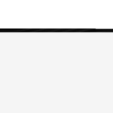
I NOSTRI SERVIZI
Strategia di Tutela
Assistenza Legale
Valorizzazione Economica
CHI SIAMO
Storia
Clienti
Team
Lavora con noi