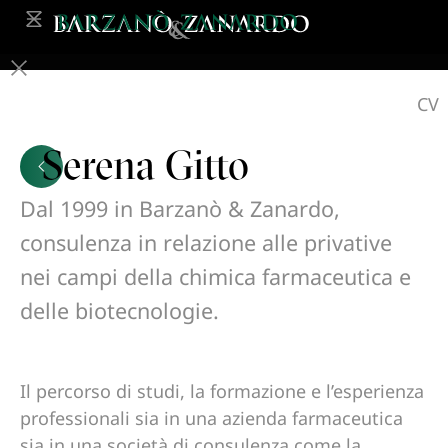
CV
Serena Gitto
Dal 1999 in Barzanò & Zanardo,
consulenza in relazione alle privative
nei campi della chimica farmaceutica e
delle biotecnologie.
Il percorso di studi, la formazione e l’esperienza
professionali sia in una azienda farmaceutica
sia in una società di consulenza come la