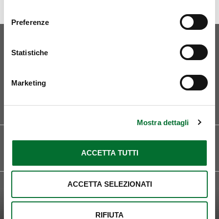
consenso
Preferenze
Statistiche
Marketing
Curriculum
Mostra dettagli
SEDI
LINGUE
Roma
Italiano
ACCETTA TUTTI
Inglese
ACCETTA SELEZIONATI
FOCUS ON
Tutela e Deposito Brevetti
Know How e Segreto Industriale
Consulenza Legale Stragiudiziale
RIFIUTA