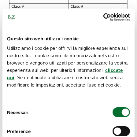
Google Inc. ottenne una lettera di consenso
Questo sito web utilizza i cookie
dalla Shimano
, che accettò la coesistenza del
Utilizziamo i cookie per offrirvi la migliore esperienza sul
suo marchio “NEXUS” con il marchio successivo
nostro sito. I cookie sono file memorizzati nel vostro
browser e vengono utilizzati per personalizzare la vostra
di Google. Tuttavia, il TRAD (all’epoca
TRAB),
esperienza sul web; per ulteriori informazioni,
cliccate
rifiutò la lettera di consenso
affermando che
qui
. Se continuate a utilizzare il nostro sito web senza
la Legge Marchi Cinese aveva l’obbligo di
modificare le impostazioni, accettate l'uso dei cookie.
proteggere in primis i consumatori dal rischio
di confusione sulla fonte dei prodotti/servizi e
che, quindi, permettere a due marchi
Selezione
Necessari
praticamente uguali di coesistere su prodotti
del
consenso
simili non avrebbe fatto altro che favorire tale
confusione. Google presentò appello a tale
Preferenze