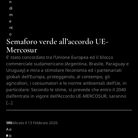
n
di
m
e
nt
o
Semaforo verde all’accordo UE-
Mercosur
E’ stato concordato tra l’Unione Europea ed il blocco
commerciale sudamericano (Argentina, Brasile, Paraguay e
Uruguay) e mira a stimolare l’economia ed i partenariati
globali dell’Europa, proteggendo, al contempo, gli
agricoltori, i consumatori e le norme ambientali dell’Ue, in
particolare: Secondo le stime, si prevede che entro il 2040
dall’entrata in vigore dell’Accordo UE-MERCOSUR, saranno
[…]
M
Pubblicato il
N
13 Febbraio 2026
A
o
R
ti