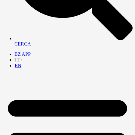
CERCA
BZ APP
IT
EN