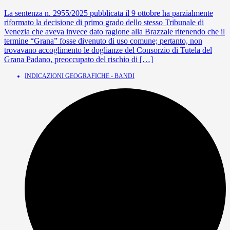
La sentenza n. 2955/2025 pubblicata il 9 ottobre ha parzialmente
riformato la decisione di primo grado dello stesso Tribunale di
Venezia che aveva invece dato ragione alla Brazzale ritenendo che il
termine “Grana” fosse divenuto di uso comune; pertanto, non
trovavano accoglimento le doglianze del Consorzio di Tutela del
Grana Padano, preoccupato del rischio di […]
INDICAZIONI GEOGRAFICHE - BANDI