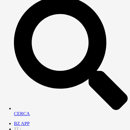
CERCA
BZ APP
IT