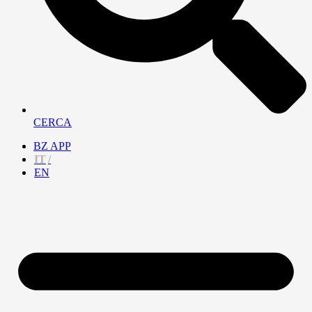
CERCA
BZ APP
IT
EN