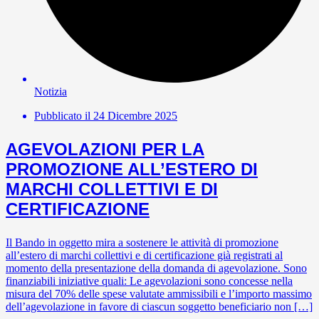
Notizia
Pubblicato il
24 Dicembre 2025
AGEVOLAZIONI PER LA
PROMOZIONE ALL’ESTERO DI
MARCHI COLLETTIVI E DI
CERTIFICAZIONE
Il Bando in oggetto mira a sostenere le attività di promozione
all’estero di marchi collettivi e di certificazione già registrati al
momento della presentazione della domanda di agevolazione. Sono
finanziabili iniziative quali: Le agevolazioni sono concesse nella
misura del 70% delle spese valutate ammissibili e l’importo massimo
dell’agevolazione in favore di ciascun soggetto beneficiario non […]