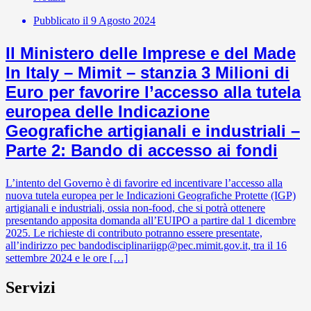
Pubblicato il
9 Agosto 2024
Il Ministero delle Imprese e del Made
In Italy – Mimit – stanzia 3 Milioni di
Euro per favorire l’accesso alla tutela
europea delle Indicazione
Geografiche artigianali e industriali –
Parte 2: Bando di accesso ai fondi
L’intento del Governo è di favorire ed incentivare l’accesso alla
nuova tutela europea per le Indicazioni Geografiche Protette (IGP)
artigianali e industriali, ossia non-food, che si potrà ottenere
presentando apposita domanda all’EUIPO a partire dal 1 dicembre
2025. Le richieste di contributo potranno essere presentate,
all’indirizzo pec bandodisciplinariigp@pec.mimit.gov.it, tra il 16
settembre 2024 e le ore […]
Servizi