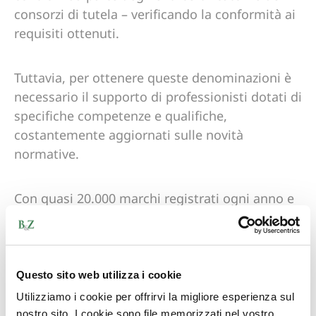
consorzi di tutela – verificando la conformità ai
requisiti ottenuti.
Tuttavia, per ottenere queste denominazioni è
necessario il supporto di professionisti dotati di
specifiche competenze e qualifiche,
costantemente aggiornati sulle novità
normative.
Con quasi 20.000 marchi registrati ogni anno e
un’esperienza che risale al 1878,
Barzanò &
Zanardo
è il partner che vanta una consolidata
autorevolezza nel settore. Grazie a un team
dedicato di consulenti, può affiancare le
Questo sito web utilizza i cookie
aziende vitivinicole nella pianificazione di una
Utilizziamo i cookie per offrirvi la migliore esperienza sul
strategia di tutela mirata e su misura
. A
nostro sito. I cookie sono file memorizzati nel vostro