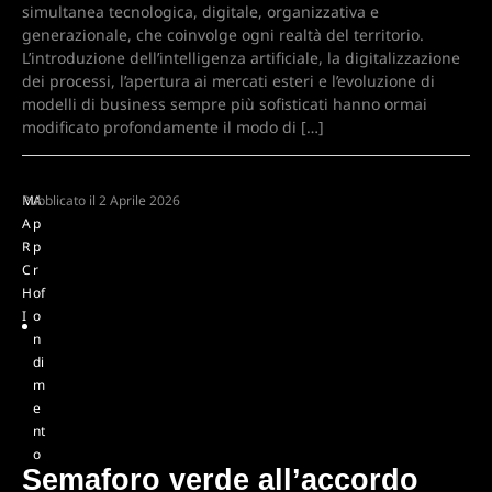
simultanea tecnologica, digitale, organizzativa e
generazionale, che coinvolge ogni realtà del territorio.
L’introduzione dell’intelligenza artificiale, la digitalizzazione
dei processi, l’apertura ai mercati esteri e l’evoluzione di
modelli di business sempre più sofisticati hanno ormai
modificato profondamente il modo di […]
M
Pubblicato il
A
2 Aprile 2026
A
p
R
p
C
r
H
of
I
o
n
di
m
e
nt
o
Semaforo verde all’accordo