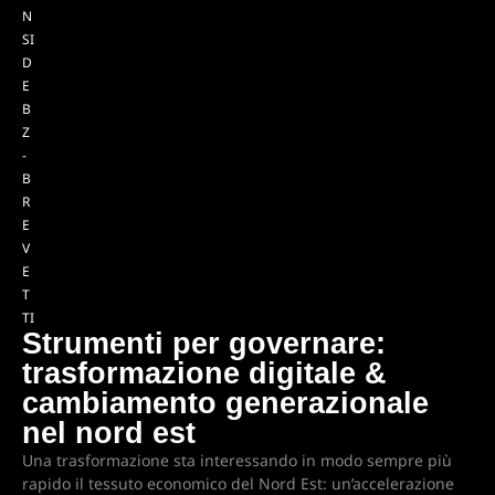
N
SI
D
E
B
Z
-
B
R
E
V
E
T
TI
Strumenti per governare:
trasformazione digitale &
cambiamento generazionale
nel nord est
Una trasformazione sta interessando in modo sempre più
rapido il tessuto economico del Nord Est: un’accelerazione