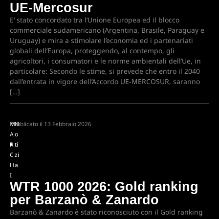
UE-Mercosur
E’ stato concordato tra l’Unione Europea ed il blocco
commerciale sudamericano (Argentina, Brasile, Paraguay e
Uruguay) e mira a stimolare l’economia ed i partenariati
globali dell’Europa, proteggendo, al contempo, gli
agricoltori, i consumatori e le norme ambientali dell’Ue, in
particolare: Secondo le stime, si prevede che entro il 2040
dall’entrata in vigore dell’Accordo UE-MERCOSUR, saranno
[…]
M
Pubblicato il
N
13 Febbraio 2026
A
o
R
ti
C
zi
H
a
I
WTR 1000 2026: Gold ranking
per Barzanò & Zanardo
Barzanò & Zanardo è stato riconosciuto con il Gold ranking