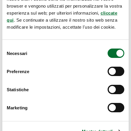
protezione delle eccellenze agroalimentari e dei
browser e vengono utilizzati per personalizzare la vostra
esperienza sul web; per ulteriori informazioni,
cliccate
nostri tesori vinicoli locali.
qui
. Se continuate a utilizzare il nostro sito web senza
modificare le impostazioni, accettate l'uso dei cookie.
Selezione
Necessari
del
consenso
Pubblicato il
13 Aprile 2018
Preferenze
Successivo
Statistiche
Marketing