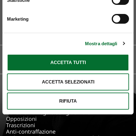
Statistiche
Marketing
Curriculum
Mostra dettagli
SEDI
LINGUE
Milano
Italiano
Roma
ACCETTA TUTTI
Inglese
ACCETTA SELEZIONATI
FOCUS ON
Tutela e deposito Marchi
Design
Nomi a Dominio
RIFIUTA
Know How e Segreto Industriale
Consulenza Legale Stragiudiziale
Opposizioni
Trascrizioni
Anti-contraffazione