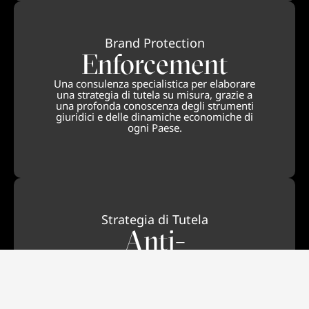
Brand Protection
Enforcement
Una consulenza specialistica per elaborare
una strategia di tutela su misura, grazie a
una profonda conoscenza degli strumenti
giuridici e delle dinamiche economiche di
ogni Paese.
Strategia di Tutela
Anti-
contraffazione
In Barzanò e Zanardo ci distinguiamo per
l’approccio proattivo e innovativo