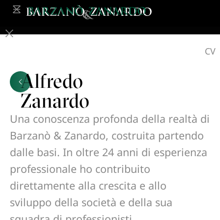
CV
Alfredo
Zanardo
Una conoscenza profonda della realtà di
Barzanò & Zanardo, costruita partendo
dalle basi. In oltre 24 anni di esperienza
professionale ho contribuito
direttamente alla crescita e allo
sviluppo della società e della sua
squadra di professionisti