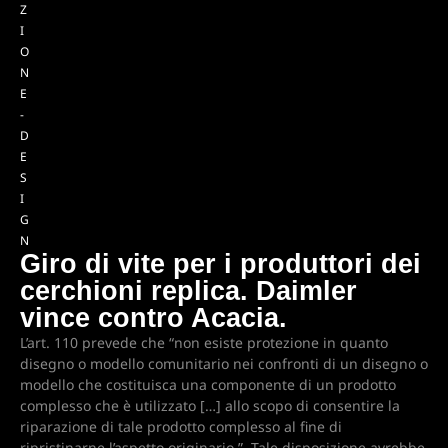
Z
I
O
N
E
-
D
E
S
I
G
N
Giro di vite per i produttori dei
cerchioni replica. Daimler
vince contro Acacia.
L’art. 110 prevede che “non esiste protezione in quanto
disegno o modello comunitario nei confronti di un disegno o
modello che costituisca una componente di un prodotto
complesso che è utilizzato […] allo scopo di consentire la
riparazione di tale prodotto complesso al fine di
ripristinarne l’aspetto originario.”. Tale disposizione avrebbe