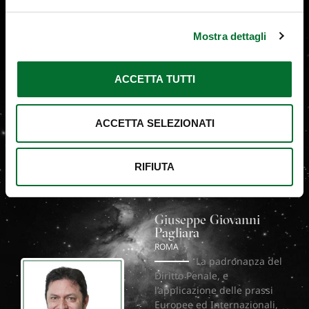
tutela IP in Cina.
Team
Mostra dettagli
Davide Orel
MILANO
ACCETTA TUTTI
La mia
predisposizione ad essere
molto disponibile ed
ACCETTA SELEZIONATI
immedesimarmi nel cliente
mi permette di assisterlo e
supportarlo nel migliore dei
RIFIUTA
modi
Giuseppe Giovanni
Pagliara
ROMA
La padronanza del
Diritto Penale, e
l’applicazione delle prassi
Europee ed Internazionali,