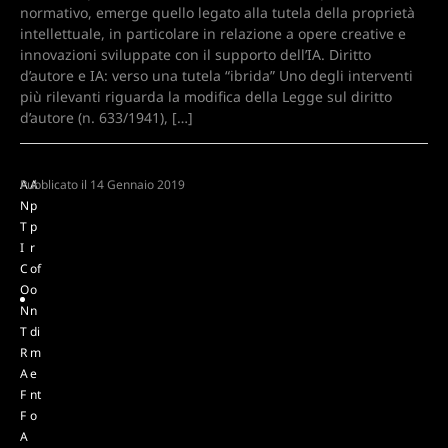
normativo, emerge quello legato alla tutela della proprietà
intellettuale, in particolare in relazione a opere creative e
innovazioni sviluppate con il supporto dell’IA. Diritto
d’autore e IA: verso una tutela “ibrida” Uno degli interventi
più rilevanti riguarda la modifica della Legge sul diritto
d’autore (n. 633/1941), […]
A
Pubblicato il
A
14 Gennaio 2019
N
p
T
p
I
r
C
of
O
o
N
n
T
di
R
m
A
e
F
nt
F
o
A