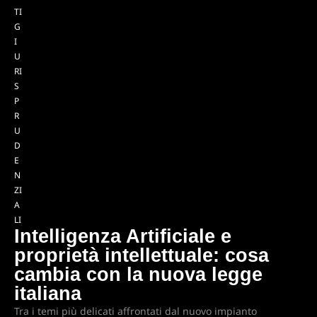
TI
G
I
U
RI
S
P
R
U
D
E
N
ZI
A
LI
Intelligenza Artificiale e
proprietà intellettuale: cosa
cambia con la nuova legge
italiana
Tra i temi più delicati affrontati dal nuovo impianto