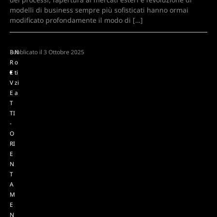
modelli di business sempre più sofisticati hanno ormai
modificato profondamente il modo di […]
B
Pubblicato il
N
3 Ottobre 2025
R
o
E
ti
V
zi
E
a
T
TI
-
O
RI
E
N
T
A
M
E
N