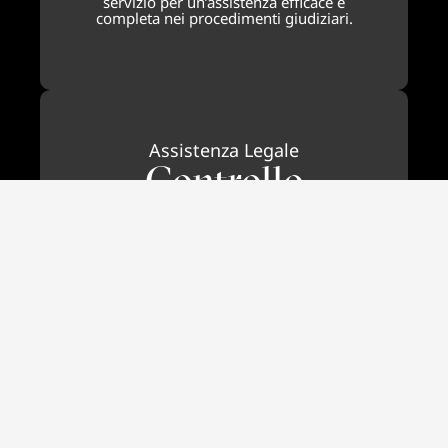
servizio per un’assistenza efficace e
completa nei procedimenti giudiziari.
Assistenza Legale
Controllo
Doganale e
Sequestri
Assistiamo proattivamente le autorità
nel sequestrare e distruggere prodotti
contraffatti nei mercati di tutto il
mondo.