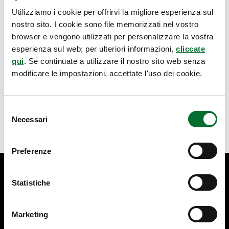
Utilizziamo i cookie per offrirvi la migliore esperienza sul
nostro sito. I cookie sono file memorizzati nel vostro
browser e vengono utilizzati per personalizzare la vostra
esperienza sul web; per ulteriori informazioni,
cliccate
qui
. Se continuate a utilizzare il nostro sito web senza
modificare le impostazioni, accettate l'uso dei cookie.
Selezione
Necessari
del
Alessandra Chies
consenso
MILANO
,
ROMA
,
VICENZA
,
PORDENONE
Preferenze
9 anni a Pechino,
una profonda conoscenza
del sistema giuridico,
Statistiche
culturale e commerciale
cinese mi permettono di
essere tra i maggiori esperti
Marketing
europei nel campo della