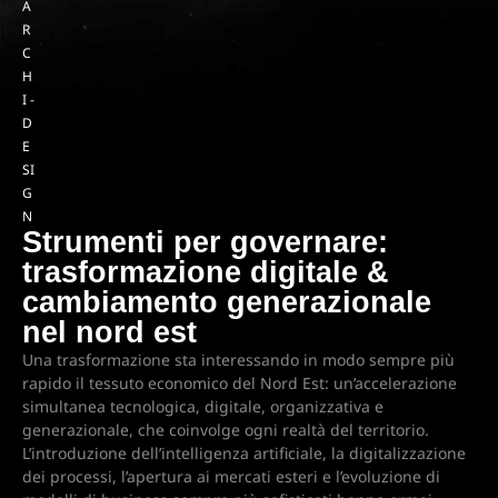
A
R
C
H
I -
D
E
SI
G
N
Strumenti per governare:
trasformazione digitale &
cambiamento generazionale
nel nord est
Una trasformazione sta interessando in modo sempre più
rapido il tessuto economico del Nord Est: un’accelerazione
simultanea tecnologica, digitale, organizzativa e
generazionale, che coinvolge ogni realtà del territorio.
L’introduzione dell’intelligenza artificiale, la digitalizzazione
dei processi, l’apertura ai mercati esteri e l’evoluzione di