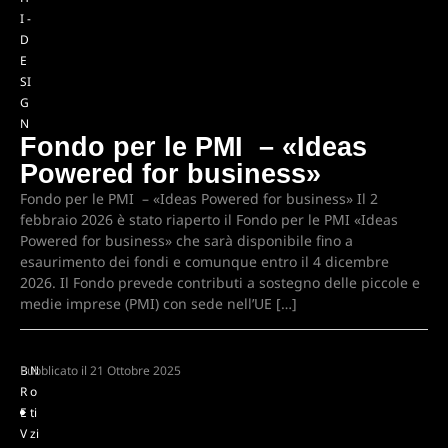
I -
D
E
SI
G
N
Fondo per le PMI – «Ideas
Powered for business»
Fondo per le PMI – «Ideas Powered for business» Il 2
febbraio 2026 è stato riaperto il Fondo per le PMI «Ideas
Powered for business» che sarà disponibile fino a
esaurimento dei fondi e comunque entro il 4 dicembre
2026. Il Fondo prevede contributi a sostegno delle piccole e
medie imprese (PMI) con sede nell’UE […]
B
Pubblicato il
N
21 Ottobre 2025
R
o
E
ti
V
zi