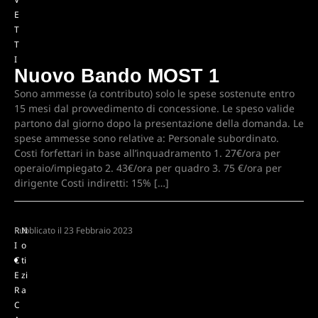
E
T
T
I
Nuovo Bando MOST 1
Sono ammesse (a contributo) solo le spese sostenute entro
15 mesi dal provvedimento di concessione. Le speso valide
partono dal giorno dopo la presentazione della domanda. Le
spese ammesse sono relative a: Personale subordinato.
Costi forfettari in base all’inquadramento 1. 27€/ora per
operaio/impiegato 2. 43€/ora per quadro 3. 75 €/ora per
dirigente Costi indiretti: 15% […]
R
Pubblicato il
N
23 Febbraio 2023
I
o
C
ti
E
zi
R
a
C