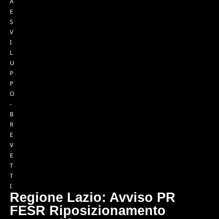
A
E
S
V
I
L
U
P
P
O
-
B
R
E
V
E
T
T
I
Regione Lazio: Avviso PR
FESR Riposizionamento