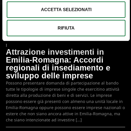
B
R
ACCETTA SELEZIONATI
E
V
E
RIFIUTA
T
T
I
Attrazione investimenti in
Emilia-Romagna: Accordi
regionali di insediamento e
sviluppo delle imprese
Possono presentare domanda di partecipazione al bando
tutte le tipologie di imprese singole che esercitino attività
diretta alla produzione di beni e di servizi. Le imprese
possono essere già presenti con almeno una unità locale in
Emilia-Romagna oppure possono essere imprese nazionali o
estere che non siano ancora attive in Emilia-Romagna, ma
che siano intenzionate ad investire […]