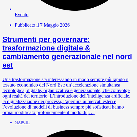
Evento
Pubblicato il
7 Maggio 2026
Strumenti per governare:
trasformazione digitale &
cambiamento generazionale nel nord
est
Una trasformazione sta interessando in modo sempre più rapido il
tessuto economico del Nord Est: un’accelerazione simultanea
tecnologica, digitale, organizzativa e generazionale, che coinvolge
ogni realtà del territorio. L’introduzione dell’intelligenza artificiale,
la digitalizzazione dei processi, l’apertura ai mercati esteri e
l’evoluzione di modelli di business sempre più sofisticati hanno
ormai modificato profondamente il modo di […]
MARCHI