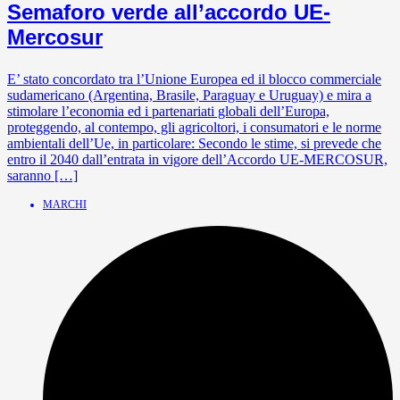
Semaforo verde all’accordo UE-
Mercosur
E’ stato concordato tra l’Unione Europea ed il blocco commerciale
sudamericano (Argentina, Brasile, Paraguay e Uruguay) e mira a
stimolare l’economia ed i partenariati globali dell’Europa,
proteggendo, al contempo, gli agricoltori, i consumatori e le norme
ambientali dell’Ue, in particolare: Secondo le stime, si prevede che
entro il 2040 dall’entrata in vigore dell’Accordo UE-MERCOSUR,
saranno […]
MARCHI