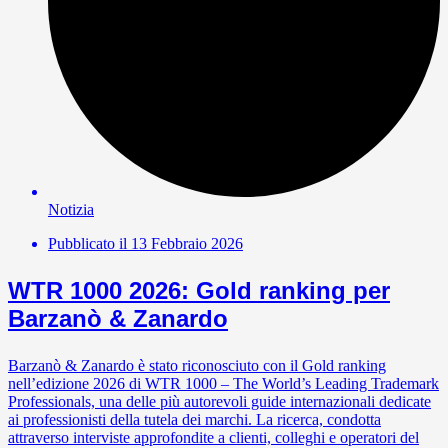
Notizia
Pubblicato il
13 Febbraio 2026
WTR 1000 2026: Gold ranking per
Barzanò & Zanardo
Barzanò & Zanardo è stato riconosciuto con il Gold ranking
nell’edizione 2026 di WTR 1000 – The World’s Leading Trademark
Professionals, una delle più autorevoli guide internazionali dedicate
ai professionisti della tutela dei marchi. La ricerca, condotta
attraverso interviste approfondite a clienti, colleghi e operatori del