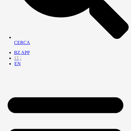
CERCA
BZ APP
IT
EN