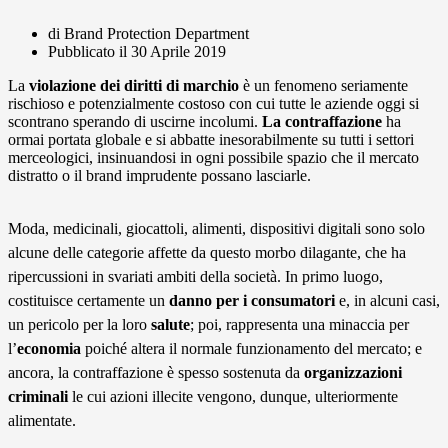
di Brand Protection Department
Pubblicato il
30 Aprile 2019
La
violazione dei diritti di marchio
è un fenomeno seriamente
rischioso e potenzialmente costoso con cui tutte le aziende oggi si
scontrano sperando di uscirne incolumi.
La contraffazione
ha
ormai portata globale e si abbatte inesorabilmente su tutti i settori
merceologici, insinuandosi in ogni possibile spazio che il mercato
distratto o il brand imprudente possano lasciarle.
Moda, medicinali, giocattoli, alimenti, dispositivi digitali sono solo
alcune delle categorie affette da questo morbo dilagante, che ha
ripercussioni in svariati ambiti della società. In primo luogo,
costituisce certamente un
danno per i consumatori
e, in alcuni casi,
un pericolo per la loro
salute
; poi, rappresenta una minaccia per
l’
economia
poiché altera il normale funzionamento del mercato; e
ancora, la contraffazione è spesso sostenuta da
organizzazioni
criminali
le cui azioni illecite vengono, dunque, ulteriormente
alimentate.